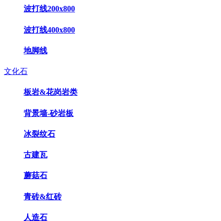
波打线200x800
波打线400x800
地脚线
文化石
板岩&花岗岩类
背景墙-砂岩板
冰裂纹石
古建瓦
蘑菇石
青砖&红砖
人造石