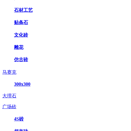
石材工艺
贴条石
文化砖
雕花
仿古砖
马赛克
300x300
大理石
广场砖
4S砖