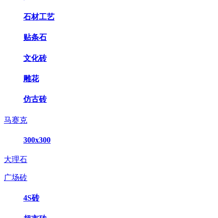
石材工艺
贴条石
文化砖
雕花
仿古砖
马赛克
300x300
大理石
广场砖
4S砖