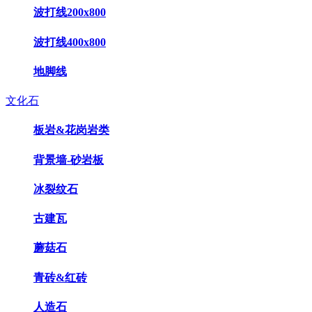
波打线200x800
波打线400x800
地脚线
文化石
板岩&花岗岩类
背景墙-砂岩板
冰裂纹石
古建瓦
蘑菇石
青砖&红砖
人造石