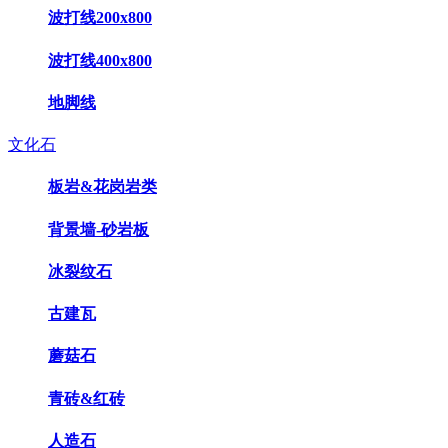
波打线200x800
波打线400x800
地脚线
文化石
板岩&花岗岩类
背景墙-砂岩板
冰裂纹石
古建瓦
蘑菇石
青砖&红砖
人造石