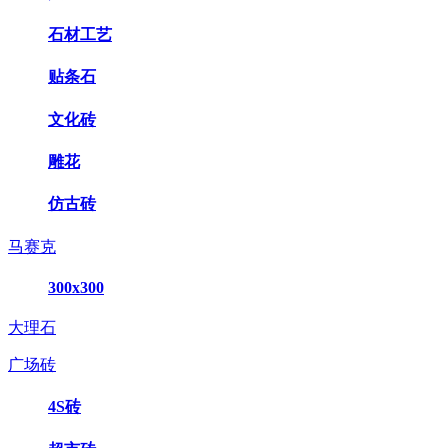
石材工艺
贴条石
文化砖
雕花
仿古砖
马赛克
300x300
大理石
广场砖
4S砖