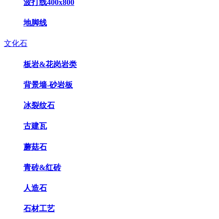
波打线400x800
地脚线
文化石
板岩&花岗岩类
背景墙-砂岩板
冰裂纹石
古建瓦
蘑菇石
青砖&红砖
人造石
石材工艺