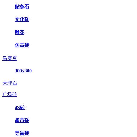
贴条石
文化砖
雕花
仿古砖
马赛克
300x300
大理石
广场砖
4S砖
超市砖
导盲砖